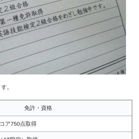
ます。
免許・資格
スコア750点取得