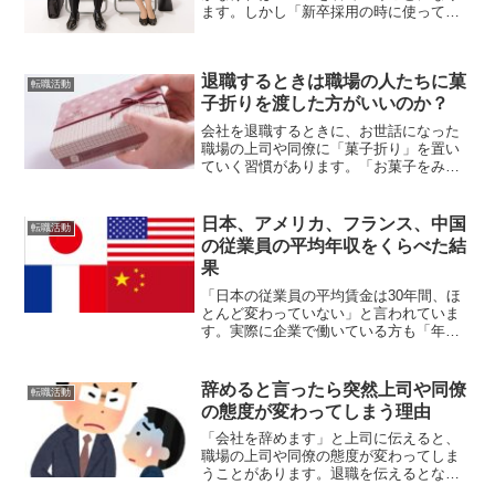
ます。しかし「新卒採用の時に使ってい
たリクルートスーツしか持っていない」
という方もいますよね。「新卒用のリク
ルートスーツは転職活動で使えるの
退職するときは職場の人たちに菓
か？」を説明していきます。
転職活動
子折りを渡した方がいいのか？
会社を退職するときに、お世話になった
職場の上司や同僚に「菓子折り」を置い
ていく習慣があります。「お菓子をみな
さんで召し上がってください」と、退職
した人が書き置きとお菓子が置いていっ
たりしますよね。みなさんは退職すると
日本、アメリカ、フランス、中国
転職活動
きはどうしていますか？正...
の従業員の平均年収をくらべた結
果
「日本の従業員の平均賃金は30年間、ほ
とんど変わっていない」と言われていま
す。実際に企業で働いている方も「年収
は上がっていない」と感じている方もい
ますよね。では「現在の日本の平均年収
は、ほかの国とくらべて高いのか？低い
辞めると言ったら突然上司や同僚
転職活動
のか？」調べてみました。
の態度が変わってしまう理由
「会社を辞めます」と上司に伝えると、
職場の上司や同僚の態度が変わってしま
うことがあります。退職を伝えるとなぜ
突然態度を変えてしまうのか、ごぞんじ