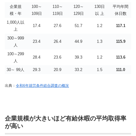
企業規
100～
110～
120～
130日
平均年間
模・年
109日
119日
129日
以 上
休日数
1,000人以
17.4
27.6
51.7
1.2
117.1
上
300～999
23.4
26.4
44.9
1.3
115.9
人
100～299
28.4
23.6
39.3
1.2
113.6
人
30～ 99人
29.3
20.9
33.2
1.5
111.0
出典：
令和6年就労条件総合調査の概況
企業規模が大きいほど有給休暇の平均取得率
が高い