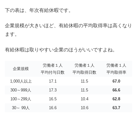
下の表は、年次有給休暇です。
企業規模が大きいほど、有給休暇の平均取得率は高くなり
ます。
有給休暇は取りやすい企業のほうがいいですよね。
労働者１人
労働者１人
労働者１人
企業規模
平均付与日数
平均取得日数
平均取得率
1,000人以上
17.1
11.5
67.0
300～999人
17.3
11.5
66.6
100～299人
16.5
10.4
62.8
30～ 99人
16.6
10.6
63.7