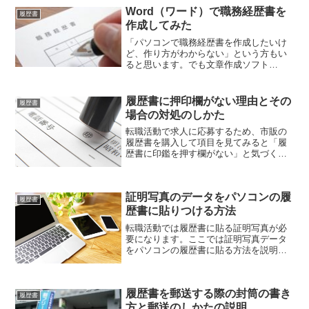
Word（ワード）で職務経歴書を
履歴書
作成してみた
「パソコンで職務経歴書を作成したいけ
ど、作り方がわからない」という方もい
ると思います。でも文章作成ソフト
「Word（ワード）」を使えば簡単にでき
ますよ。ここでは「パソコンのWordを使
って職務経歴書をつくる方法」を紹介し
履歴書に押印欄がない理由とその
履歴書
ていきます。
場合の対処のしかた
転職活動で求人に応募するため、市販の
履歴書を購入して項目を見てみると「履
歴書に印鑑を押す欄がない」と気づく方
もいると思います。今は履歴書に印鑑を
押す欄がない履歴書が多くなりました
が、印鑑は必要なのかどうか？を説明し
証明写真のデータをパソコンの履
ていきます。
履歴書
歴書に貼りつける方法
転職活動では履歴書に貼る証明写真が必
要になります。ここでは証明写真データ
をパソコンの履歴書に貼る方法を説明し
ていきます。証明写真データをパソコン
の履歴書に貼ると、写真も一緒に用紙に
印刷してくれますので写真代が浮くので
履歴書を郵送する際の封筒の書き
おすすめです。
履歴書
方と郵送のしかたの説明