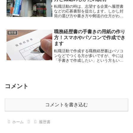
転職活動の時は、志望する企業へ履歴書
などの応募書類を提出します。しかし封
筒の選び方や書き方や郵送の仕方がわか
らない方もいると思います。ここでは
「応募書類を入れる封筒の選び方や書き
方や郵送の仕方」を紹介します。転職の
職務経歴書の手書きの用紙の作り
履歴書
際は参考にして下さい。
方！スマホやパソコンで作成でき
ます
転職活動で作成する職務経歴書はパソコ
ンなどでつくる方が多いですが、中には
「手書きで作成したい」という方もいる
と思います。ここでは職務経歴書の手書
きの用紙の作り方を紹介します。スマホ
やパソコンで簡単に作れますので参考に
してください。
コメント
コメントを書き込む
ホーム
履歴書